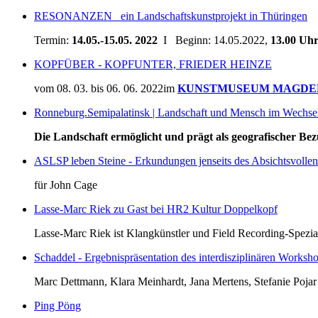
RESONANZEN_ ein Landschaftskunstprojekt in Thüringen
Termin:
14.05.-15.05. 2022
Ι Beginn: 14.05.2022,
13.00 Uh
KOPFÜBER - KOPFUNTER, FRIEDER HEINZE
vom 08. 03. bis 06. 06. 2022im
KUNSTMUSEUM MAGDE
Ronneburg.Semipalatinsk | Landschaft und Mensch im Wechsel
Die Landschaft ermöglicht und prägt als geografischer Be
ASLSP leben Steine - Erkundungen jenseits des Absichtsvollen
für John Cage
Lasse-Marc Riek zu Gast bei HR2 Kultur Doppelkopf
Lasse-Marc Riek ist Klangkünstler und Field Recording-Spezialist
Schaddel - Ergebnispräsentation des interdisziplinären Works
Marc Dettmann, Klara Meinhardt, Jana Mertens, Stefanie Poja
Ping Pöng