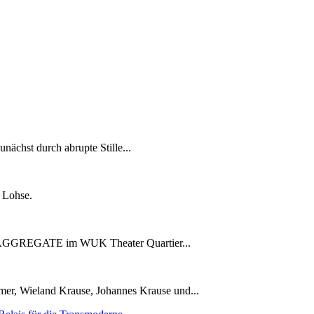
ächst durch abrupte Stille...
e Lohse.
er AGGREGATE im WUK Theater Quartier...
er, Wieland Krause, Johannes Krause und...