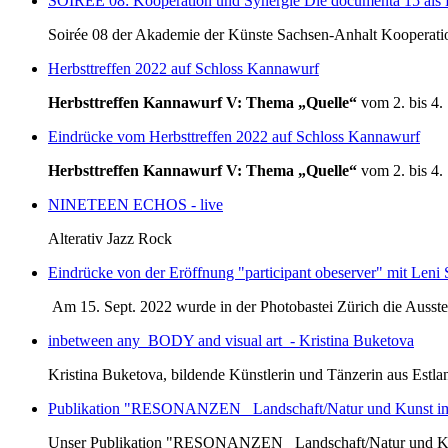
SOIRÉE 08: Kooperation und Synergie Die documenta 15 als R
Soirée 08 der Akademie der Künste Sachsen-Anhalt Kooperatio
Herbsttreffen 2022 auf Schloss Kannawurf
Herbsttreffen Kannawurf V: Thema „Quelle“
vom 2. bis 4.
Eindrücke vom Herbsttreffen 2022 auf Schloss Kannawurf
Herbsttreffen Kannawurf V: Thema „Quelle“
vom 2. bis 4.
NINETEEN ECHOS - live
Alterativ Jazz Rock
Eindrücke von der Eröffnung "participant obeserver" mit Leni S
Am 15. Sept. 2022 wurde in der Photobastei Zürich die Ausstell
inbetween any_BODY and visual art - Kristina Buketova
Kristina Buketova, bildende Künstlerin und Tänzerin aus Estlan
Publikation "RESONANZEN_ Landschaft/Natur und Kunst i
Unser Publikation "RESONANZEN_ Landschaft/Natur und Kunst