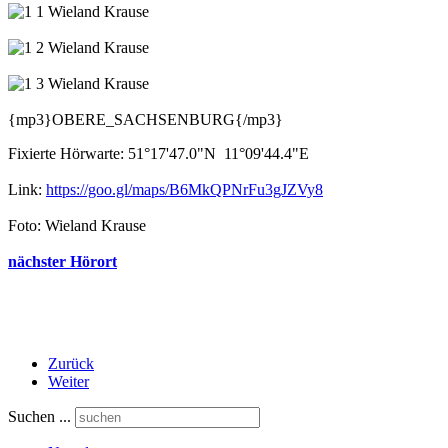
{mp3}OBERE_SACHSENBURG{/mp3}
Fixierte Hörwarte: 51°17'47.0"N 11°09'44.4"E
Link:
https://goo.gl/maps/B6MkQPNrFu3gJZVy8
Foto: Wieland Krause
nächster Hörort
Zurück
Weiter
Suchen ...