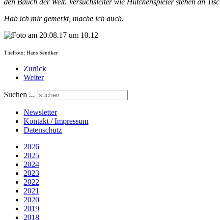
den Bauch der Welt. Versuchsleiter wie Hütchenspieler stehen an Tisc
Hab ich mir gemerkt, mache ich auch.
Titelfoto: Hans Sendker
Zurück
Weiter
Suchen ...
Newsletter
Kontakt / Impressum
Datenschutz
2026
2025
2024
2023
2022
2021
2020
2019
2018