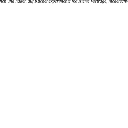
hen und halten auf Küchenexperimente reduzierte Vorträge, niederschwel