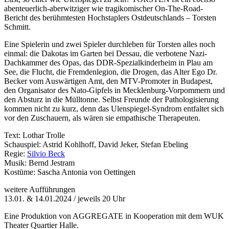
abenteuerlich-aberwitziger wie tragikomischer On-The-Road-
Bericht des berühmtesten Hochstaplers Ostdeutschlands – Torsten
Schmitt.
Eine Spielerin und zwei Spieler durchleben für Torsten alles noch
einmal: die Dakotas im Garten bei Dessau, die verbotene Nazi-
Dachkammer des Opas, das DDR-Spezialkinderheim in Plau am
See, die Flucht, die Fremdenlegion, die Drogen, das Alter Ego Dr.
Becker vom Auswärtigen Amt, den MTV-Promoter in Budapest,
den Organisator des Nato-Gipfels in Mecklenburg-Vorpommern und
den Absturz in die Mülltonne. Selbst Freunde der Pathologisierung
kommen nicht zu kurz, denn das Ulenspiegel-Syndrom entfaltet sich
vor den Zuschauern, als wären sie empathische Therapeuten.
Text: Lothar Trolle
Schauspiel: Astrid Kohlhoff, David Jeker, Stefan Ebeling
Regie:
Silvio Beck
Musik: Bernd Jestram
Kostüme: Sascha Antonia von Oettingen
weitere Aufführungen
13.01. & 14.01.2024 / jeweils 20 Uhr
Eine Produktion von AGGREGATE in Kooperation mit dem WUK
Theater Quartier Halle.