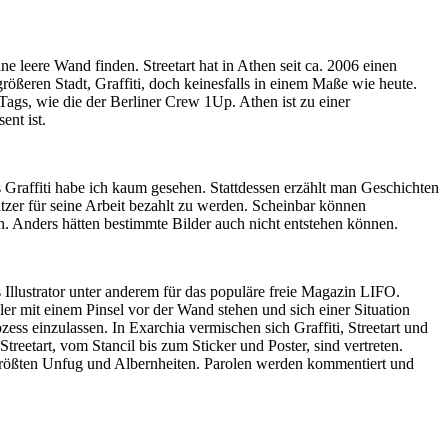
 leere Wand finden. Streetart hat in Athen seit ca. 2006 einen
rößeren Stadt, Graffiti, doch keinesfalls in einem Maße wie heute.
Tags, wie die der Berliner Crew 1Up. Athen ist zu einer
ent ist.
es Graffiti habe ich kaum gesehen. Stattdessen erzählt man Geschichten
zer für seine Arbeit bezahlt zu werden. Scheinbar können
n. Anders hätten bestimmte Bilder auch nicht entstehen können.
als Illustrator unter anderem für das populäre freie Magazin LIFO.
r mit einem Pinsel vor der Wand stehen und sich einer Situation
ess einzulassen. In Exarchia vermischen sich Graffiti, Streetart und
reetart, vom Stancil bis zum Sticker und Poster, sind vertreten.
n größten Unfug und Albernheiten. Parolen werden kommentiert und