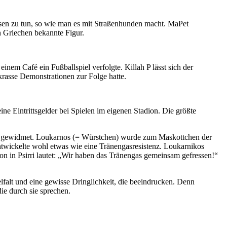
Essen zu tun, so wie man es mit Straßenhunden macht. MaPet
n Griechen bekannte Figur.
em Café ein Fußballspiel verfolgte. Killah P lässt sich der
krasse Demonstrationen zur Folge hatte.
ine Eintrittsgelder bei Spielen im eigenen Stadion. Die größte
Dog“ gewidmet. Loukarnos (= Würstchen) wurde zum Maskottchen der
entwickelte wohl etwas wie eine Tränengasresistenz. Loukarnikos
tion in Psirri lautet: „Wir haben das Tränengas gemeinsam gefressen!“
elfalt und eine gewisse Dringlichkeit, die beeindrucken. Denn
ie durch sie sprechen.