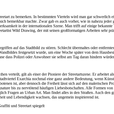
tart zu bemerken. In bestimmten Vierteln wird man gar schwerlich eine
e sich bemerkbar machte. Zwar gab es auch vorher, wie in nahezu jeder g
ksamkeit in der internationalen Szene. Man trifft auf einige bekannte 
tartist Wild Drawing, der mit seinen großformatigen Arbeiten sehr präs
griffen auf das Stadtbild zu stören. Schlecht übermaltes oder entfernt
Wandbildes festgesetzt wurde, um eine Woche später von dem Hausbesit
ohne dass Polizei oder Anwohner sie selbst am Tag daran hindern würde
hen verteilt, gilt als einer der Pioniere der Streetartszene. Er arbeitet 
adtviertel Exarchia nochmal eine ganz andere Bedeutung, wenn Künstle
enen ist, aber dennoch die Freiheit lässt sich auf den malerischen Proz
ature bis zu nervtötend häufigen Liebesbotschaften. Alle Formen von St
üglich Fragen an Urban Art. Man findet alles in den Straßen. Auch de
eiheit und Lebendigkeit wachsen, das ungemein inspirierend ist.