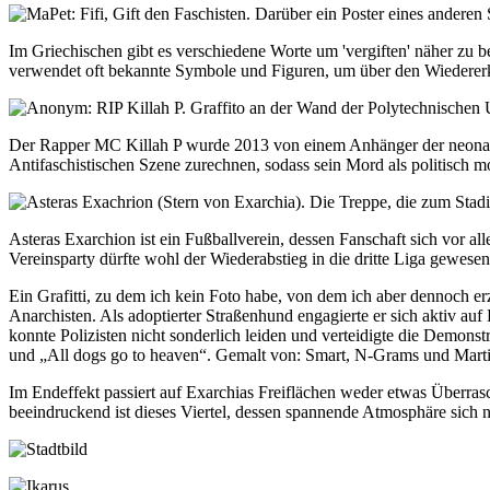
Im Griechischen gibt es verschiedene Worte um 'vergiften' näher zu 
verwendet oft bekannte Symbole und Figuren, um über den Wiedererken
Der Rapper MC Killah P wurde 2013 von einem Anhänger der neonazisti
Antifaschistischen Szene zurechnen, sodass sein Mord als politisch m
Asteras Exarchion ist ein Fußballverein, dessen Fanschaft sich vor all
Vereinsparty dürfte wohl der Wiederabstieg in die dritte Liga gewesen
Ein Grafitti, zu dem ich kein Foto habe, von dem ich aber dennoch 
Anarchisten. Als adoptierter Straßenhund engagierte er sich aktiv au
konnte Polizisten nicht sonderlich leiden und verteidigte die Demonst
und „All dogs go to heaven“. Gemalt von: Smart, N-Grams und Marti
Im Endeffekt passiert auf Exarchias Freiflächen weder etwas Überrasc
beeindruckend ist dieses Viertel, dessen spannende Atmosphäre sich ni